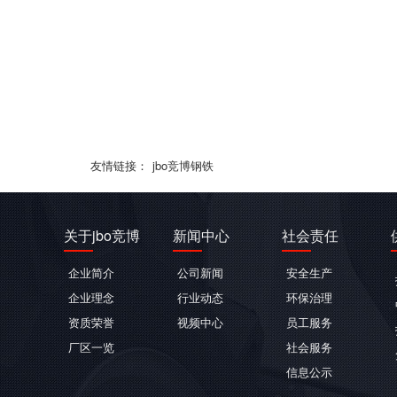
友情链接：
jbo竞博钢铁
关于jbo竞博
新闻中心
社会责任
企业简介
公司新闻
安全生产
企业理念
行业动态
环保治理
资质荣誉
视频中心
员工服务
厂区一览
社会服务
信息公示