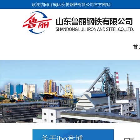
欢迎访问山东jbo竞博钢铁有限公司官方网站!
首
关于jbo竞博
厂区