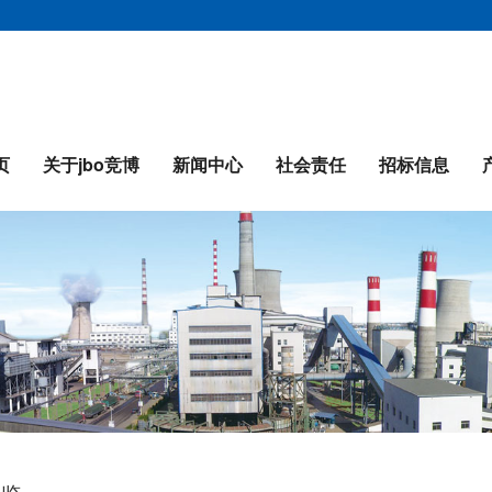
页
关于jbo竞博
新闻中心
社会责任
招标信息
一览