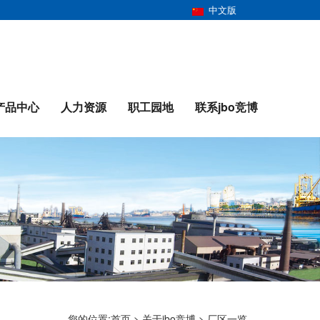
中文版
产品中心
人力资源
职工园地
联系jbo竞博
您的位置:首页 >
关于jbo竞博
>
厂区一览